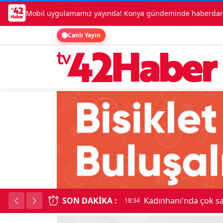
Mobil uygulamamız yayında! Konya gündeminde haberdar o
Canlı Yayın
SON DAKIKA :
Beşikçioğlu Konya'ya 
18:34