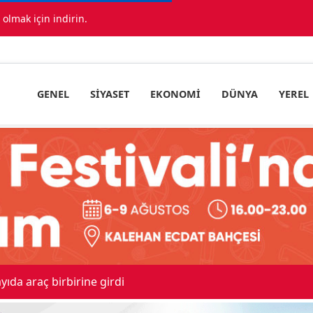
lmak için indirin.
GENEL
SIYASET
EKONOMI
DÜNYA
YEREL
Sevk Edildi