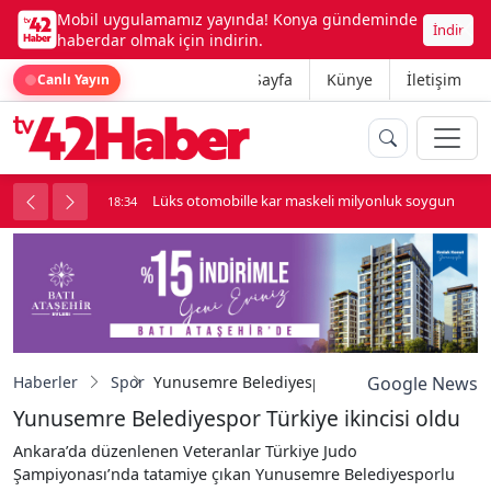
Mobil uygulamamız yayında! Konya gündeminde
İndir
haberdar olmak için indirin.
Ana Sayfa
Künye
İletişim
Canlı Yayın
palı kavga çıktı
Lüks otomobille kar maskeli milyonluk soygun
18:34
Haberler
Spor
Yunusemre Belediyespor Türkiye ikincisi oldu
Google News
Yunusemre Belediyespor Türkiye ikincisi oldu
Ankara’da düzenlenen Veteranlar Türkiye Judo
Şampiyonası’nda tatamiye çıkan Yunusemre Belediyesporlu