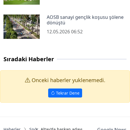
AOSB sanayi gençlik koşusu şölene
dönüştü
12.05.2026 06:52
Sıradaki Haberler
Onceki haberler yuklenemedi.
Tekrar Dene
Haberler
Spor
Altay’da başkan adayı çıkmadı: Borç 1 milyar TL
Google News