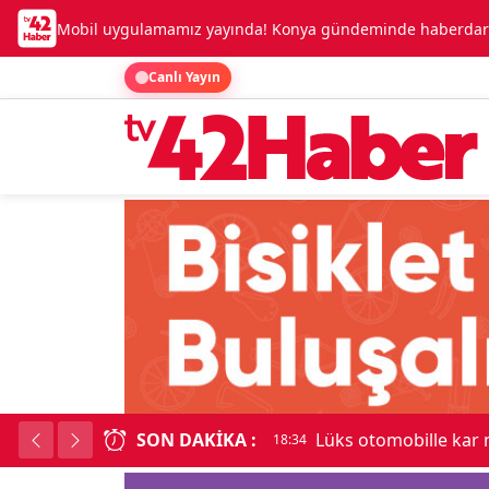
Mobil uygulamamız yayında! Konya gündeminde haberdar o
Canlı Yayın
SON DAKIKA :
Lüks otomobille kar
18:34