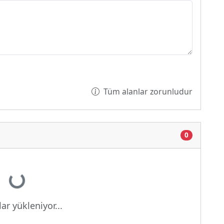
Tüm alanlar zorunludur
0
yor...
ar yükleniyor...