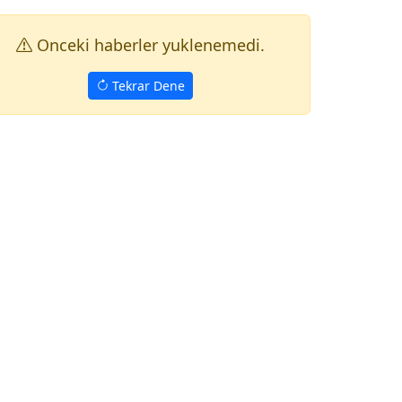
Onceki haberler yuklenemedi.
Tekrar Dene