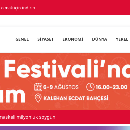
lmak için indirin.
GENEL
SIYASET
EKONOMI
DÜNYA
YEREL
 maskeli milyonluk soygun