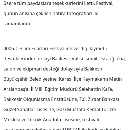
üzere tüm paydaşlara teşekkürlerini iletti. Festival,
günün anısına çekilen hatıra fotoğrafları ile
tamamlandı.
4006-C Bilim Fuarları Festivaline verdiği kıymetli
desteklerinden dolayı Balıkesir Valisi İsmail Ustaoğlu’na,
salon ve ekipman desteği dolayısıyla Balıkesir
Büyükşehir Belediyesine, Karesi İlçe Kaymakamı Metin
Arslanbaş’a, İl Milli Eğitim Müdürü Selehattin Kal’a,
Balıkesir Olgunlaşma Enstitüsüne, T.C. Ziraat Bankası
Güzel Sanatlar Lisesine, Gazi Mustafa Kemal Turizm
Mesleki ve Teknik Anadolu Lisesine, festivali
sergilenmeye değer bulan TÜBİTAK ile katkı ve katılım