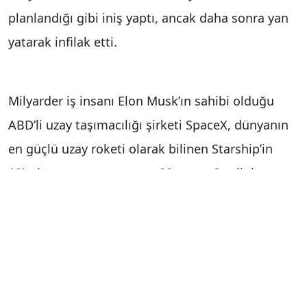
planlandığı gibi iniş yaptı, ancak daha sonra yan
yatarak infilak etti.
Milyarder iş insanı Elon Musk’ın sahibi olduğu
ABD’li uzay taşımacılığı şirketi SpaceX, dünyanın
en güçlü uzay roketi olarak bilinen Starship’in
12’nci test uçuşunu yaptı. 20 yapay Starlink
uydusunu taşıyan Starship roketi, yerel saat ile
17.30’da ABD’nin Texas eyaletinde bulunan
Starbase roket geliştirme sahasından başarılı bir
şekilde fırlatıldı. Roketin ilk aşama güçlendiricisi
Super Heavy, planlandığı gibi fırlatmadan 6