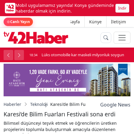
Mobil uygulamamız yayında! Konya gündeminde
İndir
haberdar olmak için indirin.
Ana Sayfa
Künye
İletişim
Canlı Yayın
palı kavga çıktı
Lüks otomobille kar maskeli milyonluk soygun
18:34
Haberler
Teknoloji
Karesi’de Bilim Fuarları Festivali sona erdi
Google News
Karesi’de Bilim Fuarları Festivali sona erdi
Bilimsel düşünceyi teşvik etmek ve öğrencilerin üretken
projelerini toplumla buluşturmak amacıyla düzenlenen