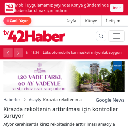
Mobil uygulamamız yayında! Konya gündeminde
İndir
haberdar olmak için indirin.
Ana Sayfa
Künye
İletişim
Canlı Yayın
palı kavga çıktı
Lüks otomobille kar maskeli milyonluk soygun
18:34
Haberler
Asayiş
Kirazda rekoltenin arttırılması için kontrolle
Google News
Kirazda rekoltenin arttırılması için kontroller
sürüyor
Afyonkarahisar’da kiraz rekoltesinde arttırılması amacıyla