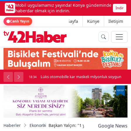
Mobil uygulamamız yayında! Konya gündeminde
İndir
haberdar olmak için indirin.
Ana Sayfa
Künye
İletişim
Canlı Yayın
palı kavga çıktı
Lüks otomobille kar maskeli milyonluk soygun
18:34
Haberler
Ekonomi
Başkan Yalçın: "1 yılda 600 sanayicimizi r
Google News