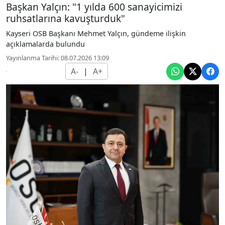
Başkan Yalçın: "1 yılda 600 sanayicimizi
ruhsatlarına kavuşturduk"
Kayseri OSB Başkanı Mehmet Yalçın, gündeme ilişkin
açıklamalarda bulundu
Yayınlanma Tarihi: 08.07.2026 13:09
A-
|
A+