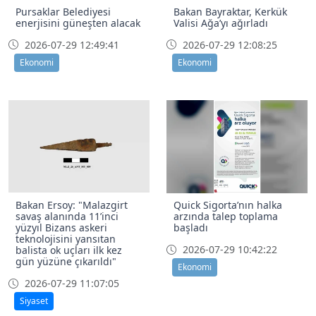
Pursaklar Belediyesi
Bakan Bayraktar, Kerkük
enerjisini güneşten alacak
Valisi Ağa’yı ağırladı
2026-07-29 12:49:41
2026-07-29 12:08:25
Ekonomi
Ekonomi
Bakan Ersoy: "Malazgirt
Quick Sigorta’nın halka
savaş alanında 11’inci
arzında talep toplama
yüzyıl Bizans askeri
başladı
teknolojisini yansıtan
2026-07-29 10:42:22
balista ok uçları ilk kez
gün yüzüne çıkarıldı"
Ekonomi
2026-07-29 11:07:05
Siyaset