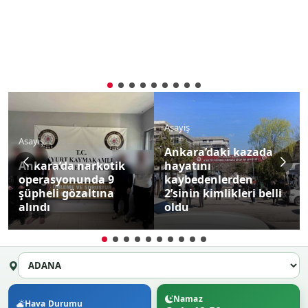
Asayiş
Asayiş
Ankara’daki kazada
Ankara’da narkotik
hayatını
operasyonunda 9
kaybedenlerden
şüpheli gözaltına
2’sinin kimlikleri belli
alındı
oldu
Namaz
Hava Durumu