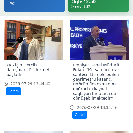
Ogle 12:50
--°C
Ikindi: 16:37
YKS için "tercih
Emniyet Genel Müdürü
danışmanlığı" hizmeti
Fidan: "Korsan ürün ve
başladı
sahtecilikten ele edilen
gayrimeşru kazanç,
2026-07-29 13:44:40
terörün finansmanına
doğrudan kaynak
Eğitim
sağlayan bir alana da
dönüşebilmektedir"
2026-07-29 13:35:19
Genel