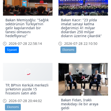
Bakan Memişoğlu: "Sağlık
Bakan Kacır: "23 yılda
sektörünün Türkiye’nin
imalat sanayi katma
gelir kapılarından bir
değerimizi 41 milyar
tanesi olmasını
dolardan 250 milyar
hedefliyoruz"
doların üzerine çıkardık"
2026-07-28 22:58:14
2026-07-28 22:10:50
Siyaset
Ekonomi
TP, BP’nin Kerkük merkezli
şirketinin yüzde 15
hissesini satın aldı
Bakan Fidan, Iraklı
2026-07-28 20:44:02
mevkidaşı ile bir araya
Ekonomi
geldi