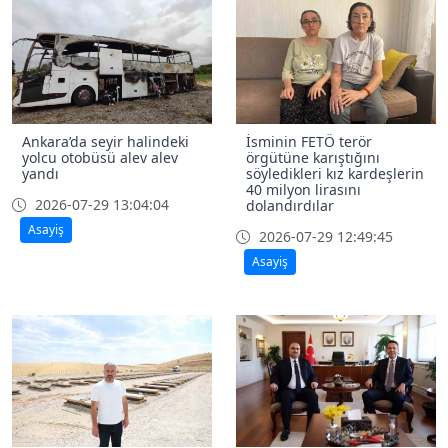
Ankara’da seyir halindeki
İsminin FETÖ terör
yolcu otobüsü alev alev
örgütüne karıştığını
yandı
söyledikleri kız kardeşlerin
40 milyon lirasını
2026-07-29 13:04:04
dolandırdılar
Asayiş
2026-07-29 12:49:45
Asayiş