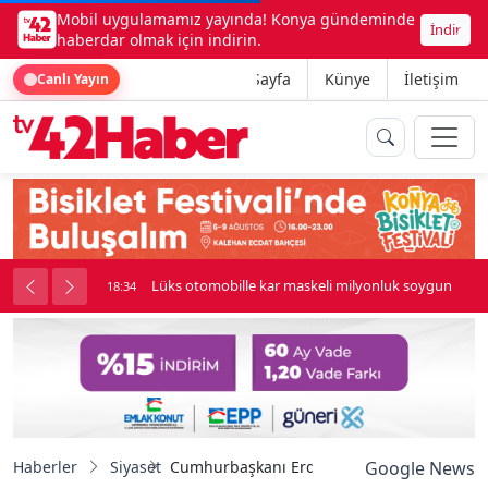
Mobil uygulamamız yayında! Konya gündeminde
İndir
haberdar olmak için indirin.
Ana Sayfa
Künye
İletişim
Canlı Yayın
palı kavga çıktı
Lüks otomobille kar maskeli milyonluk soygun
18:34
Haberler
Siyaset
Cumhurbaşkanı Erdoğan’dan hicri yılbaşı m
Google News