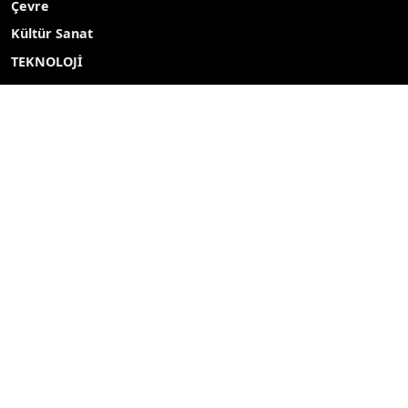
Çevre
Kültür Sanat
TEKNOLOJİ
Popüler Aramalar
2027
2026
Yayın akışı
Röportaj
Bizim mahalle
Bizim okul
Hava durumu
Mine ekici
dombay
ahmet uçar
Çelikkayalar