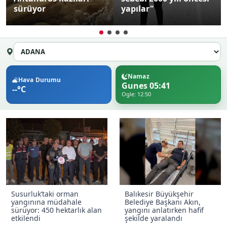
sürüyor
yapılar"
Namaz
Hava Durumu
Gunes 05:41
--°C
Ogle: 12:50
Susurluk’taki orman
Balıkesir Büyükşehir
yangınına müdahale
Belediye Başkanı Akın,
sürüyor: 450 hektarlık alan
yangını anlatırken hafif
etkilendi
şekilde yaralandı