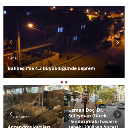
Genel
Balıkesir’de 4.3 büyüklüğünde deprem
Genel
Uzman Doç. Dr.
Süleyman Gücek:
Kültür Sanat
"Sındırgı’daki hasarın
Antandros kazıları
sebebi 2000 yılı öncesi