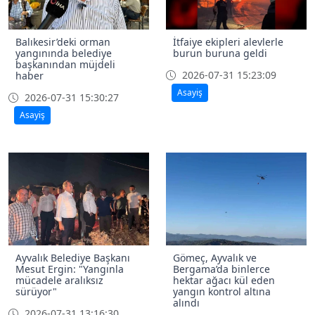
Balıkesir’deki orman
İtfaiye ekipleri alevlerle
yangınında belediye
burun buruna geldi
başkanından müjdeli
2026-07-31 15:23:09
haber
Asayiş
2026-07-31 15:30:27
Asayiş
Ayvalık Belediye Başkanı
Gömeç, Ayvalık ve
Mesut Ergin: "Yangınla
Bergama’da binlerce
mücadele aralıksız
hektar ağacı kül eden
sürüyor"
yangın kontrol altına
alındı
2026-07-31 13:16:30