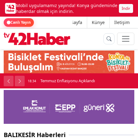
Mobil uygulamamız yayında! Konya gündeminde
İndir
haberdar olmak için indirin.
Ana Sayfa
Künye
İletişim
Canlı Yayın
onu
Temmuz Enflasyonu Açıklandı
18:34
BALIKESİR Haberleri