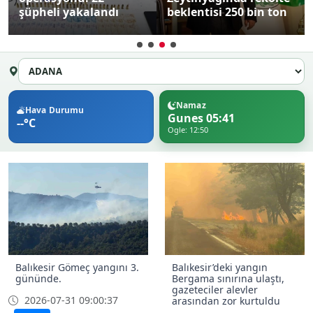
şüpheli yakalandı
beklentisi 250 bin ton
Namaz
Hava Durumu
Gunes 05:41
--°C
Ogle: 12:50
Balıkesir Gömeç yangını 3.
Balıkesir’deki yangın
gününde.
Bergama sınırına ulaştı,
gazeteciler alevler
2026-07-31 09:00:37
arasından zor kurtuldu