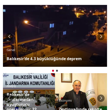
Genel
Balıkesir’de 4.3 büyüklüğünde deprem
Asayiş
Balıkesir'de
jandarmadan
Ekonomi
uyuşturucu
operasyonu: 22
Zeytinyağında rekolte