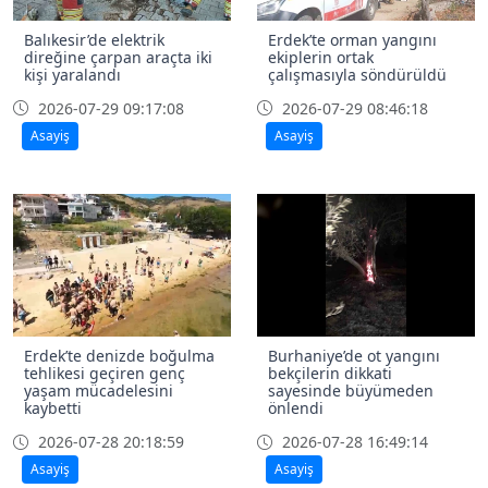
Balıkesir’de elektrik
Erdek’te orman yangını
direğine çarpan araçta iki
ekiplerin ortak
kişi yaralandı
çalışmasıyla söndürüldü
2026-07-29 09:17:08
2026-07-29 08:46:18
Asayiş
Asayiş
Erdek’te denizde boğulma
Burhaniye’de ot yangını
tehlikesi geçiren genç
bekçilerin dikkati
yaşam mücadelesini
sayesinde büyümeden
kaybetti
önlendi
2026-07-28 20:18:59
2026-07-28 16:49:14
Asayiş
Asayiş