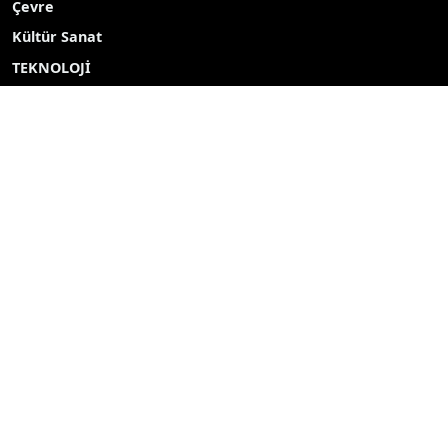
Çevre
Kültür Sanat
TEKNOLOJİ
Popüler Aramalar
2027
2026
Yayın akışı
Röportaj
Bizim mahalle
Bizim okul
Hava durumu
Mine ekici
dombay
ahmet uçar
Çelikkayalar